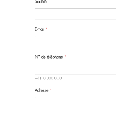
Société
E-mail
*
N° de téléphone
*
+41 XX XXX XX XX
Adresse
*