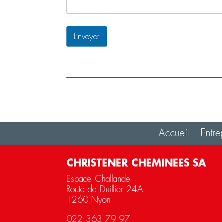
Envoyer
Accueil
Entre
CHRISTENER CHEMINEES SA
Espace Challande
Route de Duillier 24A
1260 Nyon
022 363 79 97