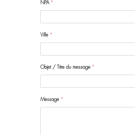
NPA
*
Ville
*
Objet / Titre du message
*
Message
*