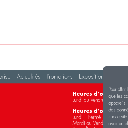
prise
Actualités
Promotions
Exposition
Contac
Pour offrir
Heures d’ouverture
que les co
Lundi au Vendredi de 8h 
appareils.
des donnée
Heures d’ouverture 
sur ce sit
Lundi – Fermé
Mardi au Vendredi – 09
avoir un ef