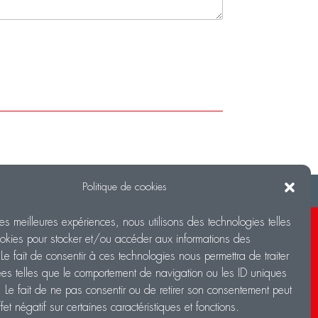
Politique de cookies
t
Réalisations
 les meilleures expériences, nous utilisons des technologies telles
 du bureau
okies pour stocker et/ou accéder aux informations des
à 12h et de 14h à 18h
 Le fait de consentir à ces technologies nous permettra de traiter
s telles que le comportement de navigation ou les ID uniques
de l’exposition
e. Le fait de ne pas consentir ou de retirer son consentement peut
h00 à 12h00 et de 14h00 à 18h00
fet négatif sur certaines caractéristiques et fonctions.