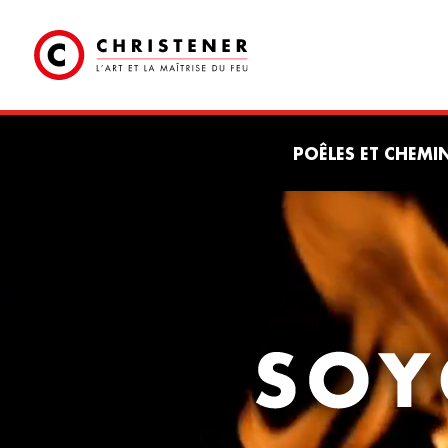
POÊLES ET CHEMI
Lecteur
vidéo